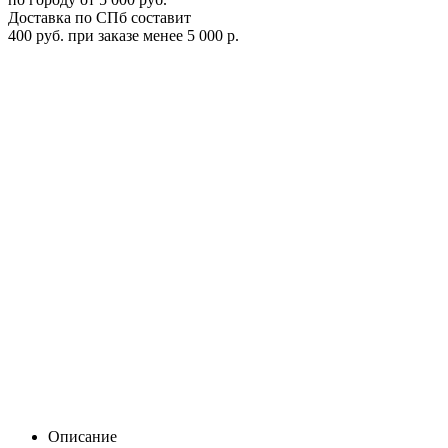
Доставка по СПб составит
400 руб. при заказе менее 5 000 р.
Чехол Thule SkiClick Full Size Bag
7295
Цена:
0
Р
В корзину
Заказать в 1 клик
Описание