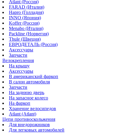
Atlant (Россия)
FARAD (Италия)
Hapro (Голладия)
INNO (Япония)
Koffer (Россия)
Menabo (Италия)
Packline (Норвегия)
Thule (Швеция)
ЕВРОДЕТАЛЬ (Россия)
Аксессуары
Запчасти
Велокрепления
На крышу
Аксессуары
В американский фаркоп
В салон автомобиля
Запчасти
На заднюю дверь
На запасное колесо
На фаркоп
Хранение велосипедов
Atlant (Atlant)
Цепи противоскольжения
Для внедорожников
Для легковых автомобилей