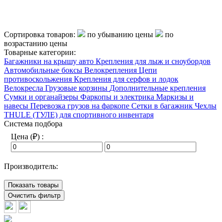
Сортировка товаров:
по убыванию цены
по
возрастанию цены
Товарные категории:
Багажники на крышу авто
Крепления для лыж и сноубордов
Автомобильные боксы
Велокрепления
Цепи
противоскольжения
Крепления для серфов и лодок
Велокресла
Грузовые корзины
Дополнительные крепления
Сумки и органайзеры
Фаркопы и электрика
Маркизы и
навесы
Перевозка грузов на фаркопе
Сетки в багажник
Чехлы
THULE (ТУЛЕ) для спортивного инвентаря
Система подбора
Цена (₽) :
Производитель:
Показать товары
Очистить фильтр