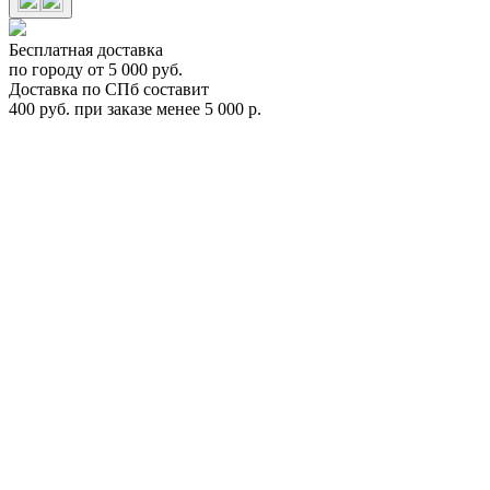
Бесплатная доставка
по городу от 5 000 руб.
Доставка по СПб составит
400 руб. при заказе менее 5 000 р.
Переходник Thule 696-6 для установки бокса в Т-профиль
(Power-Click) 24х30мм
6966
Цена:
0
Р
В корзину